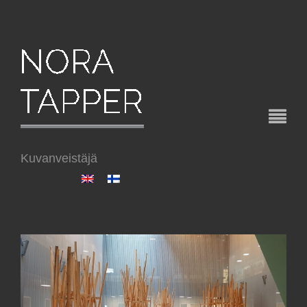
Kuvanveistäjä