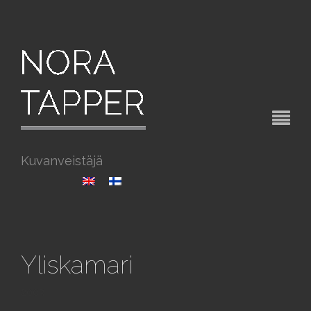
Kuvanveistäjä
Yliskamari
2003