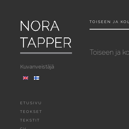
TOISEEN JA KO
Toiseen ja 
Kuvanveistäjä
ETUSIVU
TEOKSET
TEKSTIT
CV