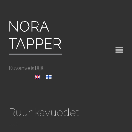
Kuvanveistäjä
Ruuhkavuodet
2016