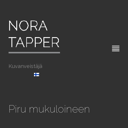
Kuvanveistäjä
Piru mukuloineen
2025