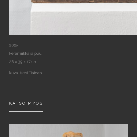
2025
keramiikka ja puu
28 x 39 x 17 cm
kuva Jussi Tiainen
KATSO MYÖS