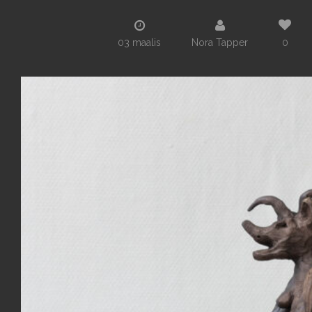
03 maalis
Nora Tapper
0