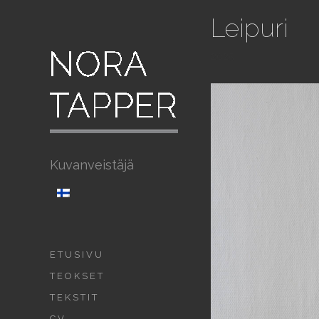
Leipuri
2025
Kuvanveistäjä
ETUSIVU
TEOKSET
TEKSTIT
CV