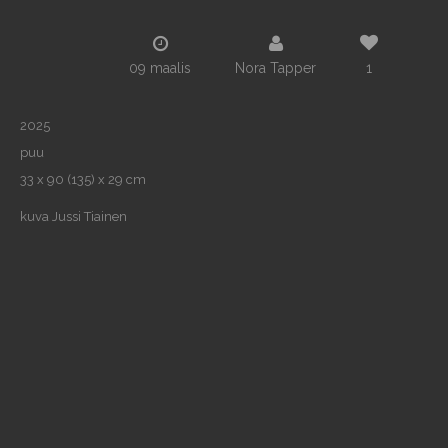
09 maalis
Nora Tapper
1
2025
puu
33 x 90 (135) x 29 cm
kuva Jussi Tiainen