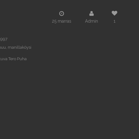
25 marras
Admin
1
1997
puu, manillaköysi
kuva Tero Puha