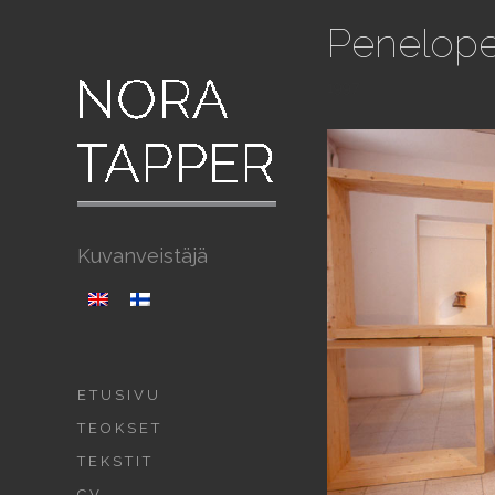
Penelop
1997
Kuvanveistäjä
ETUSIVU
TEOKSET
TEKSTIT
CV