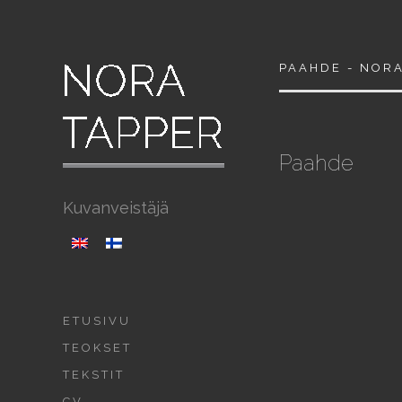
PAAHDE - NOR
Paahde
Kuvanveistäjä
ETUSIVU
TEOKSET
TEKSTIT
CV