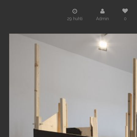
29 huhti
Admin
0