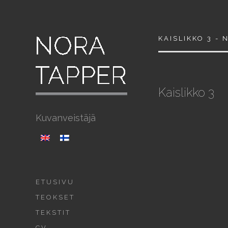
KAISLIKKO 3 -
Kaislikko 3
Kuvanveistäjä
ETUSIVU
TEOKSET
TEKSTIT
CV