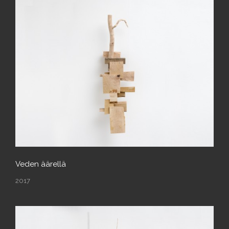
Veden äärellä
2017