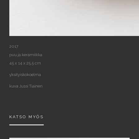
2017
puu ja keramiikka
45 x 14 x 25,5 cm
yksityiskokoelma
kuva Jussi Tiainen
KATSO MYÖS