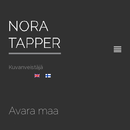
Kuvanveistäjä
Avara maa
2017